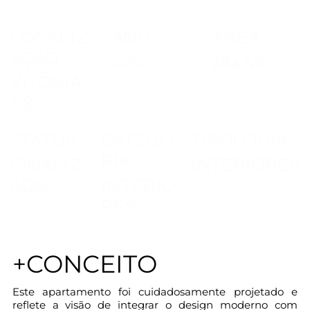
LOCALIZ
ANO
ÁREA
AÇÃO
2012
284 M2
VITÓRIA -
ES
STATUS
CATEGO
TIPOLOGIA
RIA
FINALIZ
INTERIORES
ADO
INTERIO
RES
+CONCEITO
Este apartamento foi cuidadosamente projetado e 
reflete a visão de integrar o design moderno com 