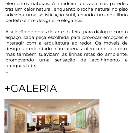
elementos naturais. A madeira utilizada nas paredes 
traz um calor natural, enquanto o rocha natural no piso 
adiciona uma sofisticação sutil, criando um equilíbrio 
perfeito entre designer e elegância.

A seleção de obras de arte foi feita para dialogar com o 
espaço, cada peça escolhida para provocar emoções e 
interagir com a arquitetura ao redor. Os móveis de 
design arredondado não apenas oferecem conforto, 
mas também suavizam as linhas retas do ambiente, 
promovendo uma sensação de acolhimento e 
tranquilidade.

A paleta de cores neutras serve como base para que os 
detalhes vibrantes, como almofadas e objetos 
+GALERIA
decorativos, se destaquem, trazendo personalidade 
sem comprometer a harmonia geral do espaço. A 
iluminação natural foi explorada para criar um 
ambiente cheio de vida e energia, ao mesmo tempo 
que as luzes artificiais foram estrategicamente 
posicionadas para realçar os elementos principais do 
design.
