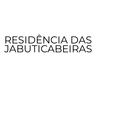
RESIDÊNCIA DAS
JABUTICABEIRAS
LOCALIZ
ANO
ÁREA
AÇÃO
2020
886 M2
VITÓRIA -
ES
STATUS
CATEG
TIPOLOGIA
ORIA
PROJE
RESIDENCIAI