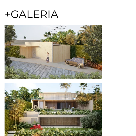
academia e uma área externa de convivência com 
vistas para o mar. No segundo andar, estão os setores 
+GALERIA
de serviço e social, incluindo cozinha, sala de estar e 
quartos de hóspedes. Os quartos no andar superior 
têm acesso a uma varanda voltada para o mar, com 
um telhado verde, que incorpora painéis fotovoltaicos 
para energia limpa e a vegetação, que melhoram o 
conforto térmico, a umidade e a drenagem.

A área externa conta com uma piscina revestida em 
quartzito Super White e um espaço de estar rebaixado 
com paisagismo. O espaço gourmet inclui dois jardins 
de inverno, que melhoram a ventilação e a iluminação 
natural. O maior jardim possui um lago artificial. O 
design estratégico das aberturas e dos jardins internos 
garante ventilação cruzada e iluminação natural, 
reduzindo a necessidade de energia. A residência 
integra arte e natureza, oferecendo uma experiência 
de vida harmoniosa.