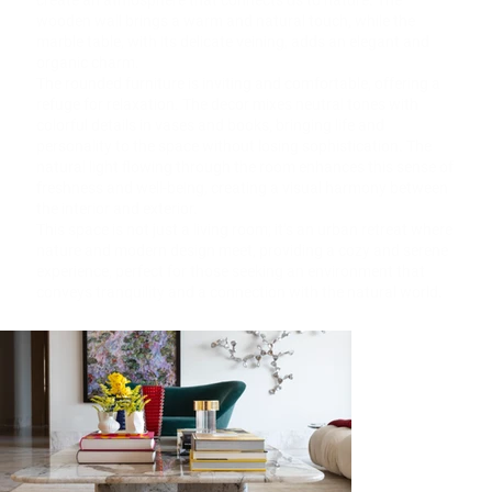
create an atmosphere that connects us to nature. The
wooden wall brings a warm and natural touch, while the
marble table, with its delicate veining, adds an elegant and
organic charm.
The rounded furniture is inviting and comfortable, offering a
refuge for relaxation. The decor mixes neutral tones with
colorful details in vases and books, bringing life and
personality to the space without losing sophistication. The
natural light flowing through the room enhances this sense of
freshness and well-being, creating a visual harmony between
the interior and exterior.
This space is not just a living room; it’s an urban retreat where
nature and modern design meet, providing a cozy and serene
experience, perfect for those seeking an environment that
conveys tranquility and a connection with the natural world.