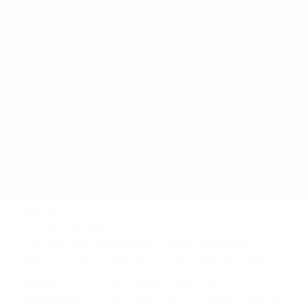
arredondado não apenas oferecem conforto, mas também
suavizam as linhas retas do ambiente, promovendo uma
sensação de acolhimento e tranquilidade.
A paleta de cores neutras serve como base para que os
detalhes vibrantes, como almofadas e objetos decorativos, se
destaquem, trazendo personalidade sem comprometer a
harmonia geral do espaço. A iluminação natural foi explorada
para criar um ambiente cheio de vida e energia, ao mesmo
tempo que as luzes artificiais foram estrategicamente
posicionadas para realçar os elementos principais do design.
Este projeto é um espaço de convivência; é uma manifestação
da biofilia, do desejo humano de se reconectar com a
natureza através da arquitetura.
TIPOLOGY: Interiors
SIZE: 284 m2
STATUS: Completed
CONCEPT: This apartment was carefully designed and
reflects the vision of integrating modern design with natural
elements. The wood used on the walls brings natural warmth,
while the natural stone on the floor adds subtle
sophistication, creating a perfect balance between design and