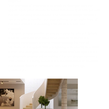
elegance.
The selection of artworks was made to dialogue with the
space, each piece chosen to evoke emotions and interact with
the surrounding architecture. The rounded design furniture
not only offers comfort but also softens the straight lines of
the environment, promoting a sense of warmth and
tranquility.
The neutral color palette serves as a base for vibrant details,
such as cushions and decorative objects, to stand out,
bringing personality without compromising the overall
harmony of the space. Natural lighting was utilized to create
a lively and energetic atmosphere, while artificial lights were
strategically positioned to highlight the key design elements.
This project is a living space; it is a manifestation of biophilia,
the human desire to reconnect with nature through
architecture.